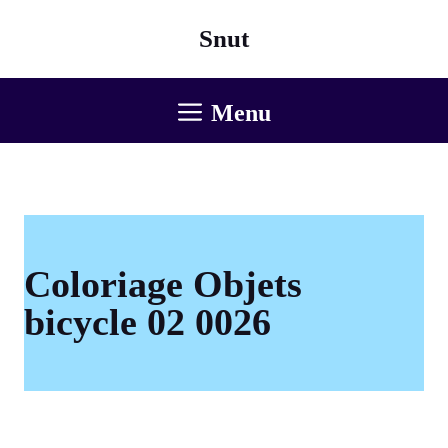
Aller
Snut
au
contenu
Menu
Coloriage Objets
bicycle 02 0026