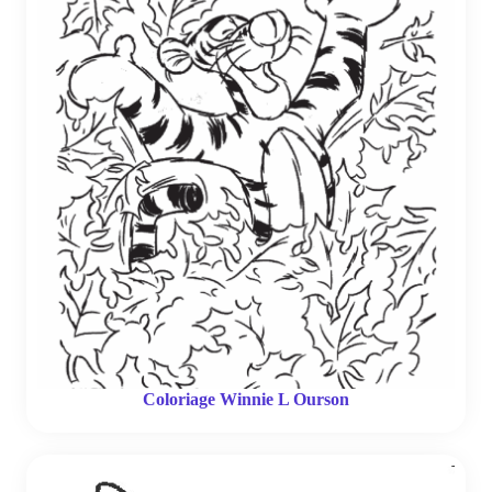
Coloriage Winnie L Ourson