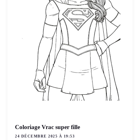
Coloriage Vrac super fille
24 DÉCEMBRE 2025 À 19:53