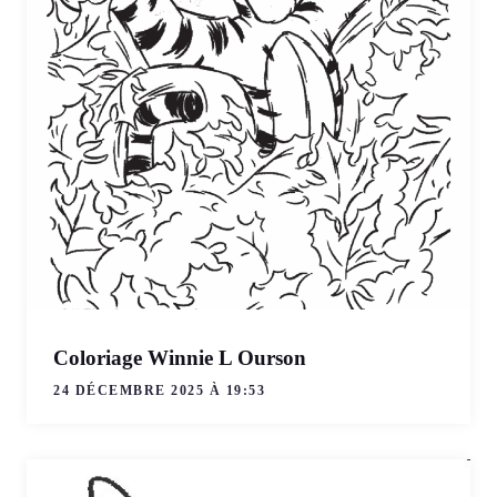
Coloriage Winnie L Ourson
24 DÉCEMBRE 2025 À 19:53