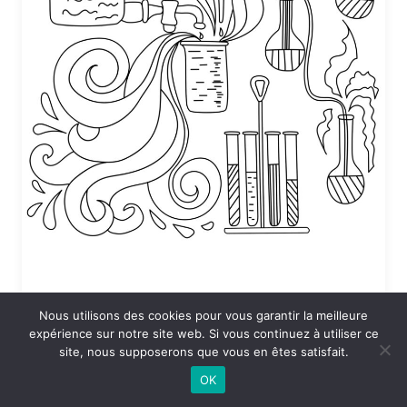
Nous utilisons des cookies pour vous garantir la meilleure
Coloriage Sciences en vrac
expérience sur notre site web. Si vous continuez à utiliser ce
site, nous supposerons que vous en êtes satisfait.
24 DÉCEMBRE 2025 À 19:53
OK