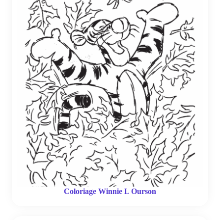
Coloriage Winnie L Ourson