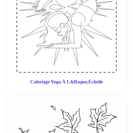
Coloriage Yoga À L&Rsquo;Échelle