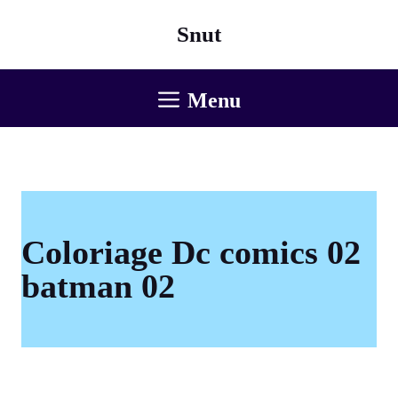
Aller
Snut
au
contenu
Menu
Coloriage Dc comics 02
batman 02