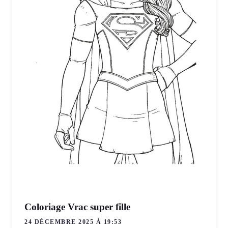
Coloriage Vrac super fille
24 DÉCEMBRE 2025 À 19:53