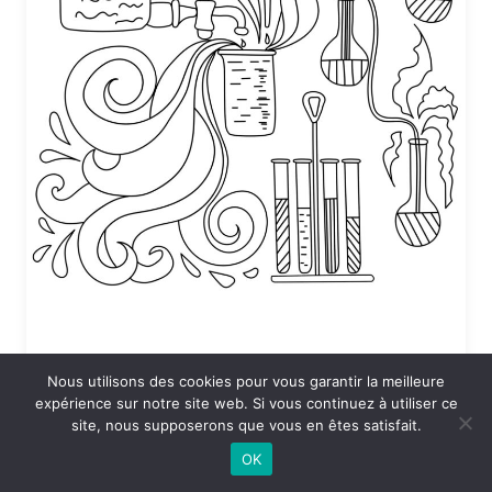
Nous utilisons des cookies pour vous garantir la meilleure
Coloriage Sciences en vrac
expérience sur notre site web. Si vous continuez à utiliser ce
site, nous supposerons que vous en êtes satisfait.
24 DÉCEMBRE 2025 À 19:53
OK