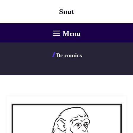
Aller
Snut
au
contenu
Menu
Dc comics