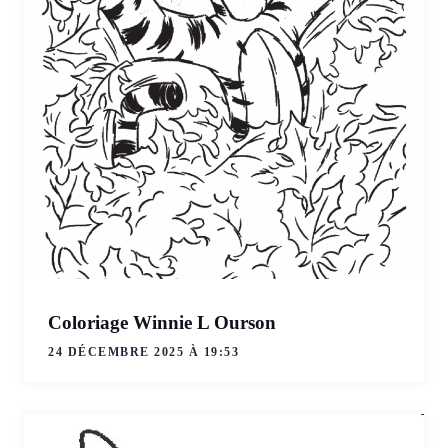
Coloriage Winnie L Ourson
24 DÉCEMBRE 2025 À 19:53