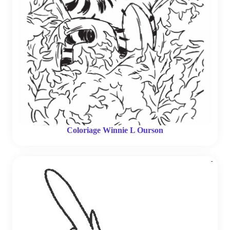
Coloriage Winnie L Ourson