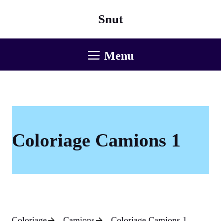
Aller
Snut
au
contenu
Menu
Coloriage Camions 1
Coloriage
Camions
Coloriage Camions 1