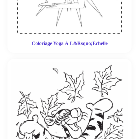
Coloriage Yoga À L&Rsquo;Échelle