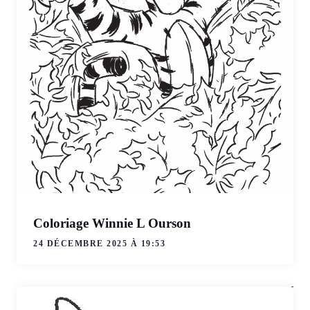
Coloriage Winnie L Ourson
24 DÉCEMBRE 2025 À 19:53