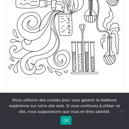
Nous utilisons des cookies pour vous garantir la meilleure
Coloriage Sciences en vrac
expérience sur notre site web. Si vous continuez à utiliser ce
site, nous supposerons que vous en êtes satisfait.
24 DÉCEMBRE 2025 À 19:53
OK