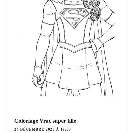
Coloriage Vrac super fille
24 DÉCEMBRE 2025 À 19:53