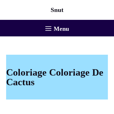
Aller
Snut
au
contenu
Menu
Coloriage Coloriage De
Cactus