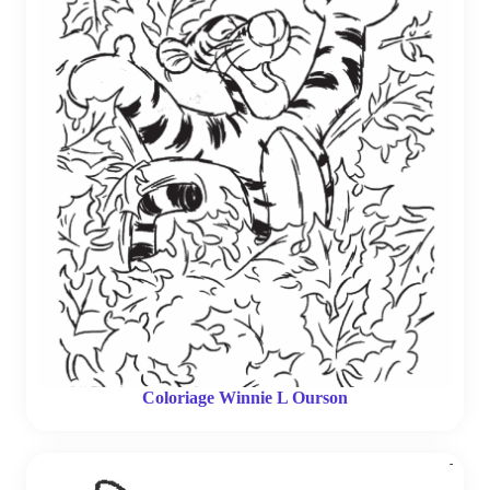
Coloriage Winnie L Ourson