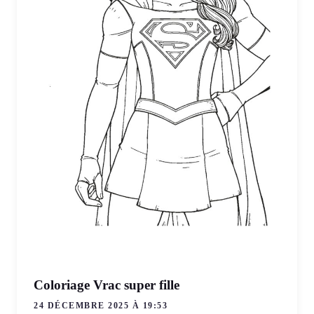
Coloriage Vrac super fille
24 DÉCEMBRE 2025 À 19:53