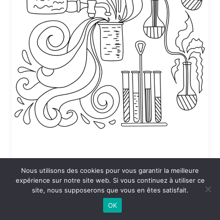
Nous utilisons des cookies pour vous garantir la meilleure
Coloriage Sciences en vrac
expérience sur notre site web. Si vous continuez à utiliser ce
site, nous supposerons que vous en êtes satisfait.
24 DÉCEMBRE 2025 À 19:53
OK