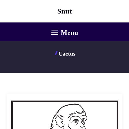
Aller
Snut
au
contenu
Menu
Cactus