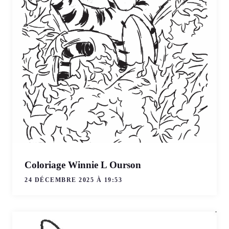
Coloriage Winnie L Ourson
24 DÉCEMBRE 2025 À 19:53