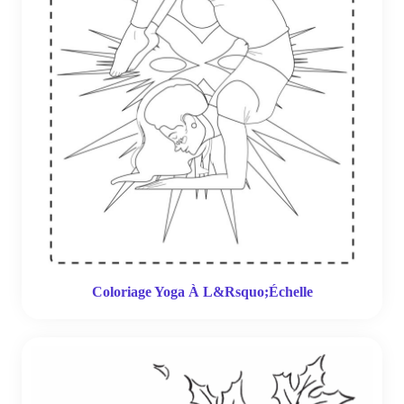
Coloriage Yoga À L&Rsquo;Échelle