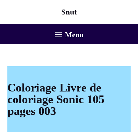
Aller
Snut
au
contenu
Menu
Coloriage Livre de
coloriage Sonic 105
pages 003