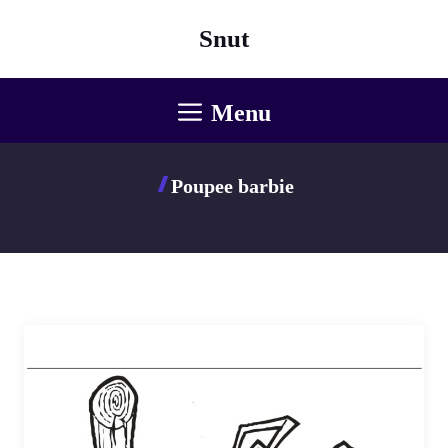
Aller
Snut
au
contenu
Menu
Poupee barbie