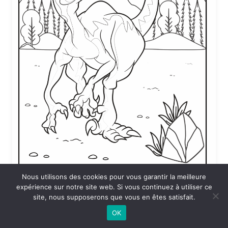
Nous utilisons des cookies pour vous garantir la meilleure
expérience sur notre site web. Si vous continuez à utiliser ce
Coloriage T rex mechant a la montagne
site, nous supposerons que vous en êtes satisfait.
24 DÉCEMBRE 2025 À 19:28
OK