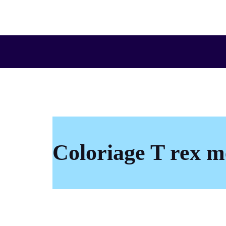
Aller
au
contenu
Coloriage T rex 