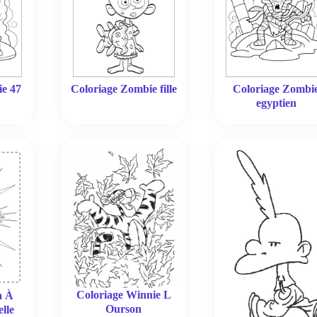
ie 47
Coloriage Zombie fille
Coloriage Zombi
egyptien
Coloriage Winnie L
a À
Ourson
lle