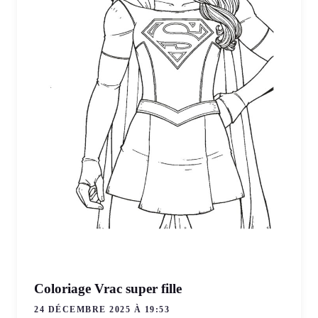
Coloriage Vrac super fille
24 DÉCEMBRE 2025 À 19:53