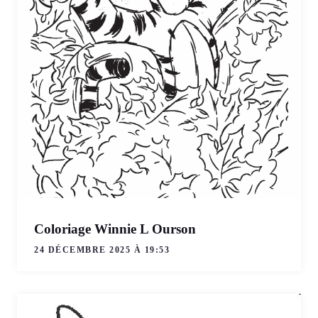
Coloriage Winnie L Ourson
24 DÉCEMBRE 2025 À 19:53