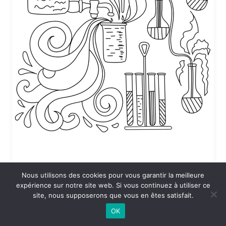
Nous utilisons des cookies pour vous garantir la meilleure
Coloriage Sciences en vrac
expérience sur notre site web. Si vous continuez à utiliser ce
site, nous supposerons que vous en êtes satisfait.
24 DÉCEMBRE 2025 À 19:53
OK