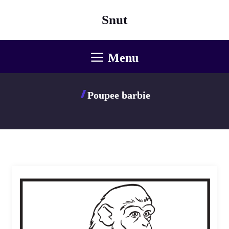
Aller
Snut
au
contenu
Menu
Poupee barbie