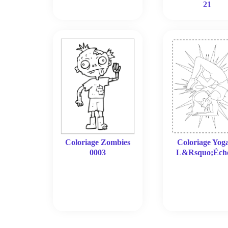
21
Coloriage Zombies
Coloriage Yog
0003
L&Rsquo;Éche