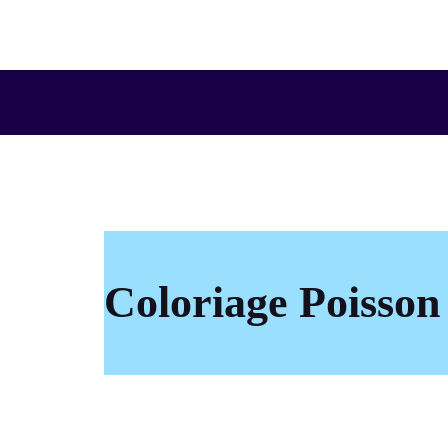
Aller
au
contenu
Coloriage Poisson