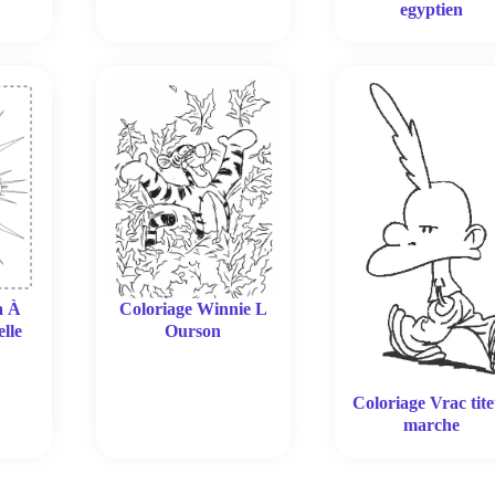
egyptien
Coloriage Winnie L
a À
Ourson
lle
Coloriage Vrac tite
marche