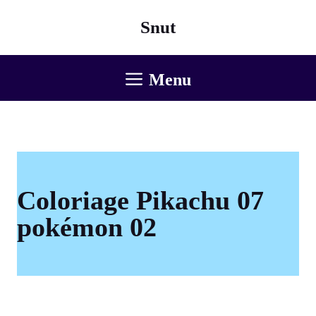
Aller
Snut
au
contenu
Menu
Coloriage Pikachu 07
pokémon 02