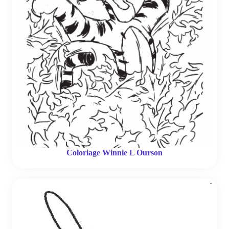
Coloriage Winnie L Ourson