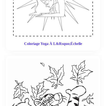
Coloriage Yoga À L&Rsquo;Échelle