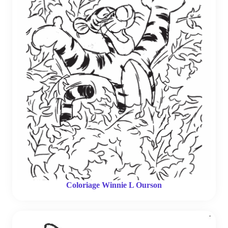
Coloriage Winnie L Ourson