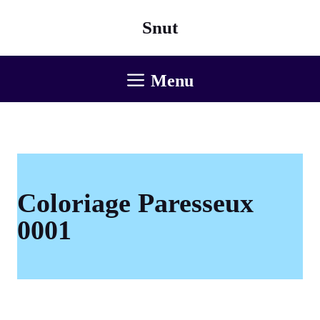
Aller
Snut
au
contenu
Menu
Coloriage Paresseux
0001