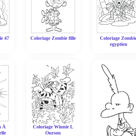
ie 47
Coloriage Zombie fille
Coloriage Zombi
egyptien
Coloriage Winnie L
a À
Ourson
lle