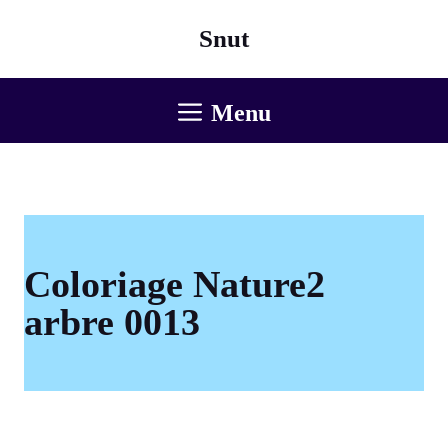
Aller
Snut
au
contenu
Menu
Coloriage Nature2
arbre 0013