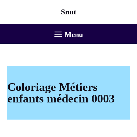
Aller
Snut
au
contenu
Menu
Coloriage Métiers
enfants médecin 0003