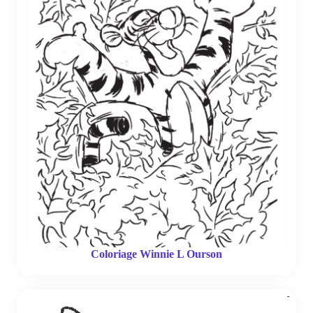
Coloriage Winnie L Ourson