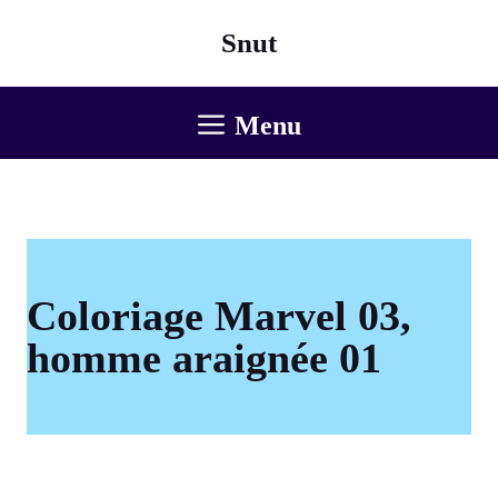
Aller
Snut
au
contenu
Menu
Coloriage Marvel 03,
homme araignée 01