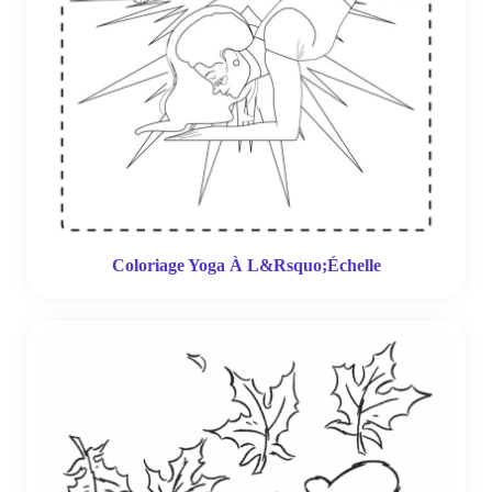
Coloriage Yoga À L&Rsquo;Échelle