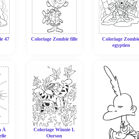
ie 47
Coloriage Zombie fille
Coloriage Zombi
egyptien
Coloriage Winnie L
a À
Ourson
lle