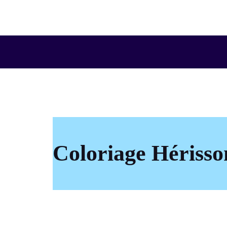
Aller
au
contenu
Coloriage Hérisso