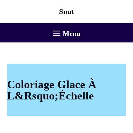
Aller
Snut
au
contenu
Menu
Coloriage Glace À
L&Rsquo;Échelle