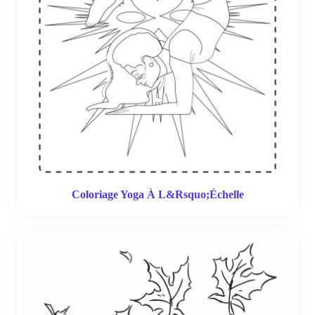
Coloriage Yoga À L&Rsquo;Échelle