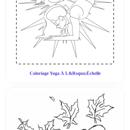
Coloriage Yoga À L&Rsquo;Échelle