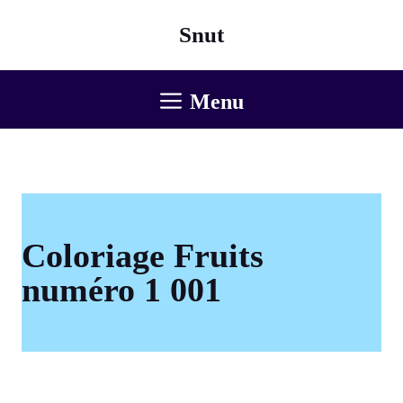
Aller
Snut
au
contenu
Menu
Coloriage Fruits
numéro 1 001