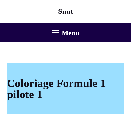
Aller
Snut
au
contenu
Menu
Coloriage Formule 1
pilote 1