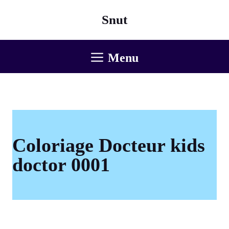
Aller
Snut
au
contenu
Menu
Coloriage Docteur kids
doctor 0001