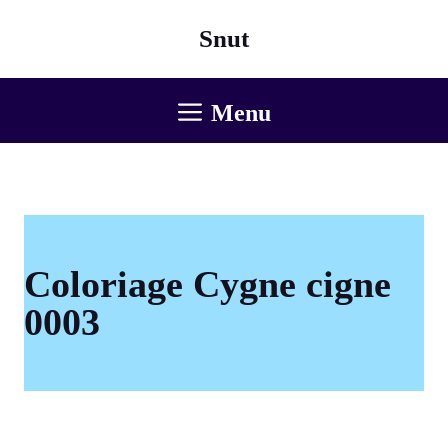
Aller
Snut
au
contenu
Menu
Coloriage Cygne cigne
0003