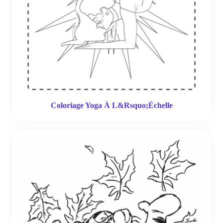
Coloriage Yoga À L&Rsquo;Échelle