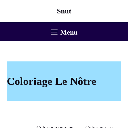
Aller
Snut
au
contenu
Menu
Coloriage Le Nôtre
Coloriage ours en
Coloriage Le