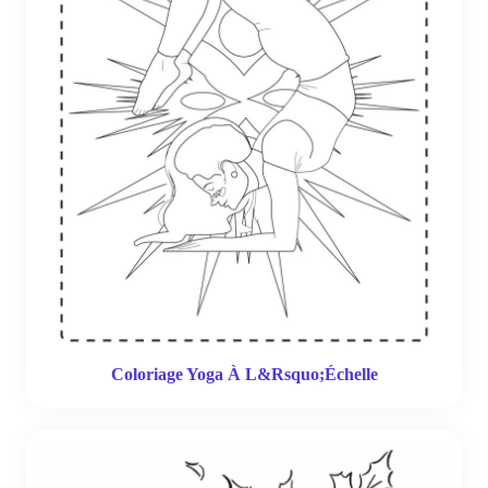
Coloriage Yoga À L&Rsquo;Échelle