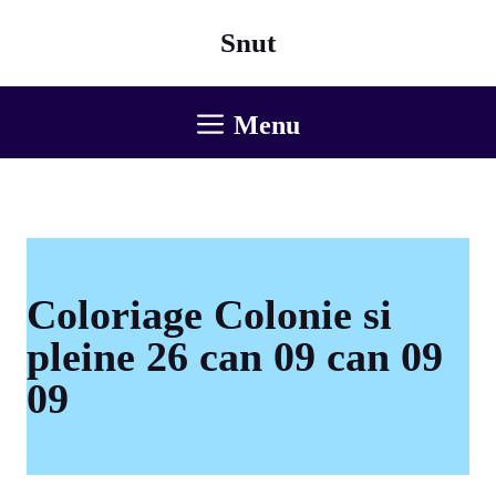
Aller
Snut
au
contenu
Menu
Coloriage Colonie si
pleine 26 can 09 can 09
09