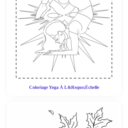
Coloriage Yoga À L&Rsquo;Échelle