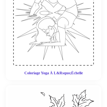
Coloriage Yoga À L&Rsquo;Échelle