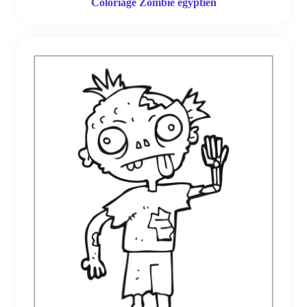
Coloriage Zombie egyptien