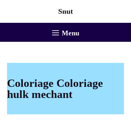
Aller
Snut
au
contenu
Menu
Coloriage Coloriage
hulk mechant