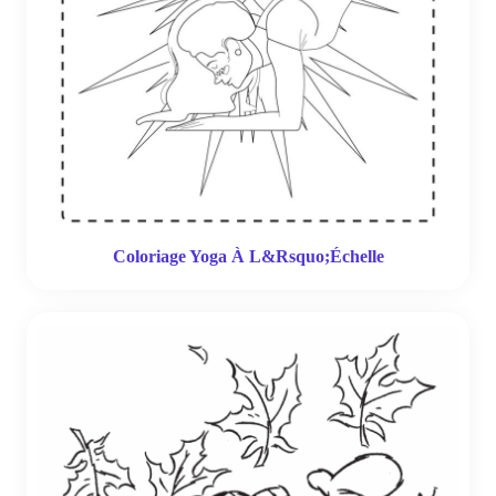
Coloriage Yoga À L&Rsquo;Échelle