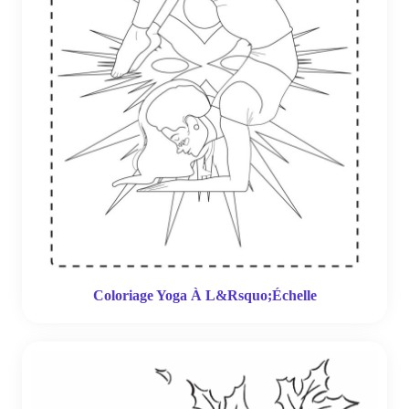
Coloriage Yoga À L&Rsquo;Échelle