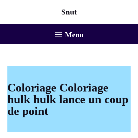
Aller
Snut
au
contenu
Menu
Coloriage Coloriage
hulk hulk lance un coup
de point