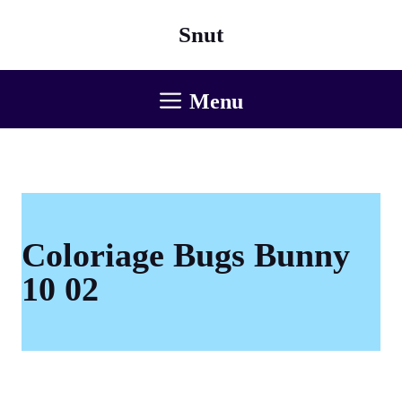
Aller
Snut
au
contenu
Menu
Coloriage Bugs Bunny
10 02