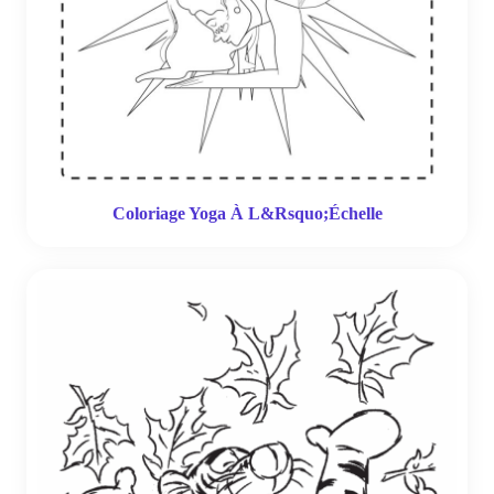
Coloriage Yoga À L&Rsquo;Échelle