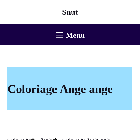
Aller
Snut
au
contenu
Menu
Coloriage Ange ange
Coloriage
Ange
Coloriage Ange ange