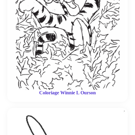
Coloriage Winnie L Ourson