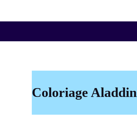
Aller
au
contenu
Coloriage Aladdin