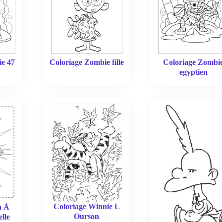
ie 47
Coloriage Zombie fille
Coloriage Zombi
egyptien
Coloriage Winnie L
a À
Ourson
lle