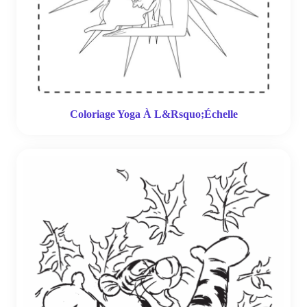
Coloriage Yoga À L&Rsquo;Échelle