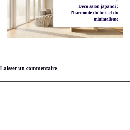
Déco salon japandi :
l’harmonie du bois et du
minimalisme
Laisser un commentaire
Commentaire