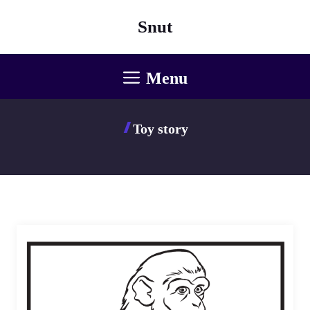
Aller
Snut
au
contenu
Menu
Toy story