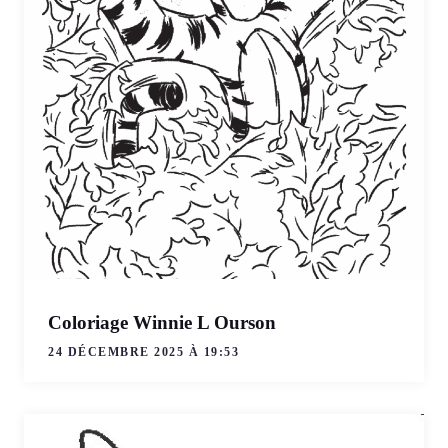
Coloriage Winnie L Ourson
24 DÉCEMBRE 2025 À 19:53