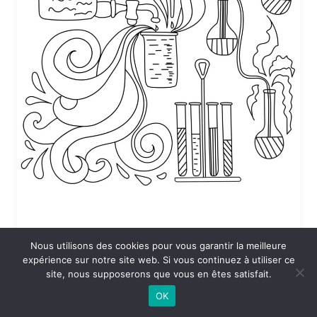
Nous utilisons des cookies pour vous garantir la meilleure
Coloriage Sciences en vrac
expérience sur notre site web. Si vous continuez à utiliser ce
site, nous supposerons que vous en êtes satisfait.
24 DÉCEMBRE 2025 À 19:53
OK