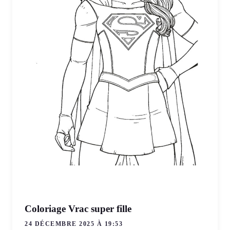
Coloriage Vrac super fille
24 DÉCEMBRE 2025 À 19:53