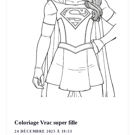
Coloriage Vrac super fille
24 DÉCEMBRE 2025 À 19:53