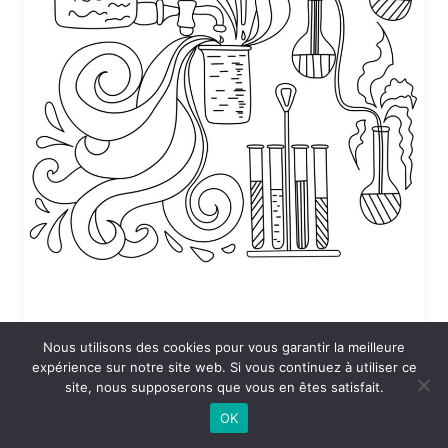
Nous utilisons des cookies pour vous garantir la meilleure
Coloriage Sciences en vrac
expérience sur notre site web. Si vous continuez à utiliser ce
site, nous supposerons que vous en êtes satisfait.
24 DÉCEMBRE 2025 À 19:53
OK