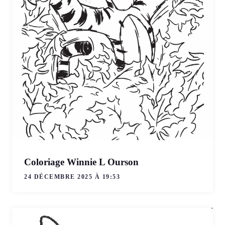
Coloriage Winnie L Ourson
24 DÉCEMBRE 2025 À 19:53