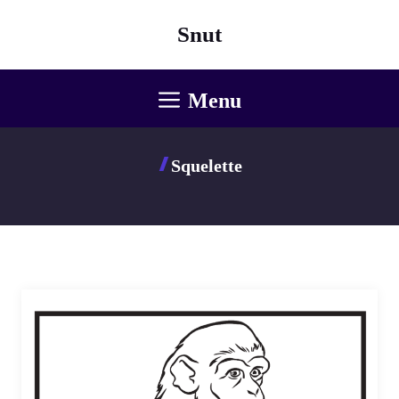
Aller
Snut
au
contenu
Menu
Squelette