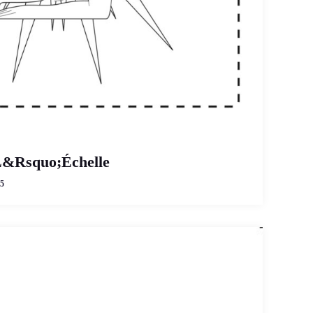
L&Rsquo;Échelle
5