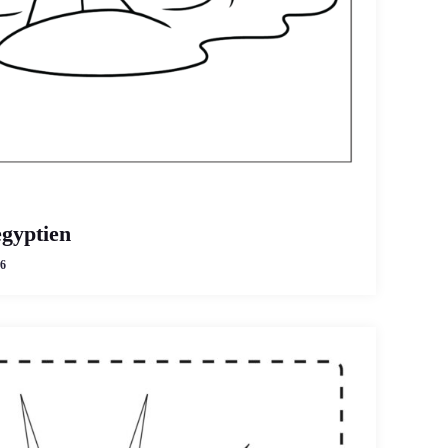
gyptien
6