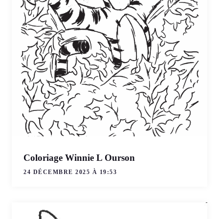
Coloriage Winnie L Ourson
24 DÉCEMBRE 2025 À 19:53