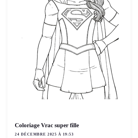
Coloriage Vrac super fille
24 DÉCEMBRE 2025 À 19:53