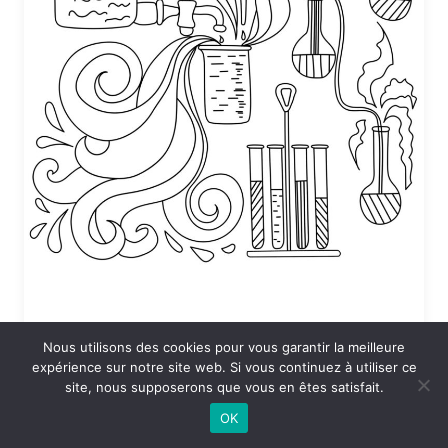
Nous utilisons des cookies pour vous garantir la meilleure
Coloriage Sciences en vrac
expérience sur notre site web. Si vous continuez à utiliser ce
site, nous supposerons que vous en êtes satisfait.
24 DÉCEMBRE 2025 À 19:53
OK