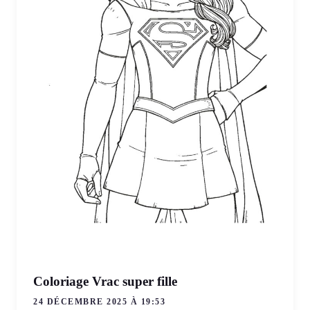
Coloriage Vrac super fille
24 DÉCEMBRE 2025 À 19:53