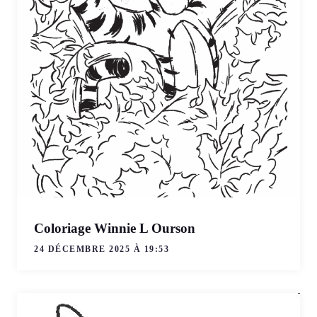
Coloriage Winnie L Ourson
24 DÉCEMBRE 2025 À 19:53