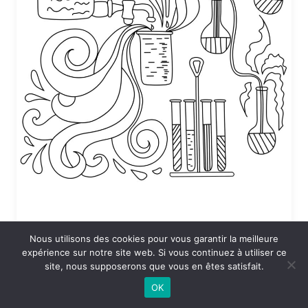
Nous utilisons des cookies pour vous garantir la meilleure
Coloriage Sciences en vrac
expérience sur notre site web. Si vous continuez à utiliser ce
site, nous supposerons que vous en êtes satisfait.
24 DÉCEMBRE 2025 À 19:53
OK