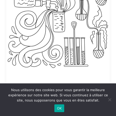
Nous utilisons des cookies pour vous garantir la meilleure
Coloriage Sciences en vrac
expérience sur notre site web. Si vous continuez à utiliser ce
site, nous supposerons que vous en êtes satisfait.
24 DÉCEMBRE 2025 À 19:53
OK