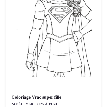
Coloriage Vrac super fille
24 DÉCEMBRE 2025 À 19:53