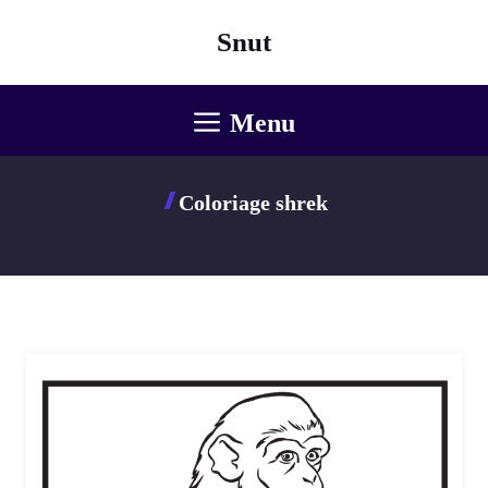
Aller
Snut
au
contenu
Menu
Coloriage shrek