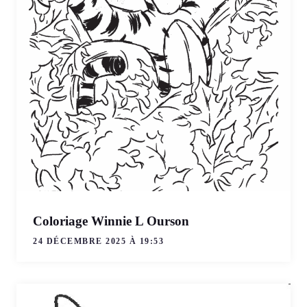
Coloriage Winnie L Ourson
24 DÉCEMBRE 2025 À 19:53