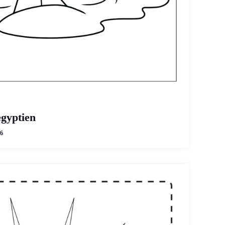
gyptien
6