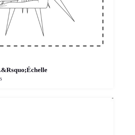
L&Rsquo;Échelle
5