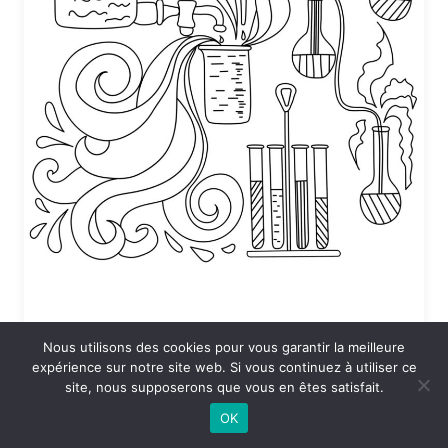
Nous utilisons des cookies pour vous garantir la meilleure
Coloriage Sciences en vrac
expérience sur notre site web. Si vous continuez à utiliser ce
site, nous supposerons que vous en êtes satisfait.
24 DÉCEMBRE 2025 À 19:53
OK