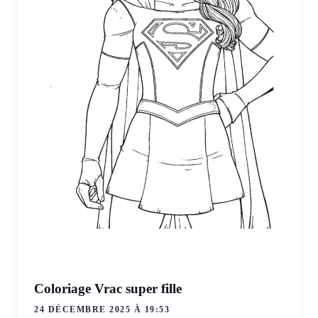
Coloriage Vrac super fille
24 DÉCEMBRE 2025 À 19:53