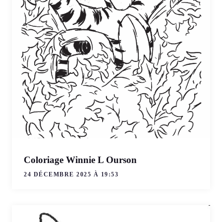
Coloriage Winnie L Ourson
24 DÉCEMBRE 2025 À 19:53