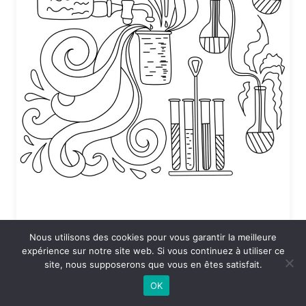
Nous utilisons des cookies pour vous garantir la meilleure
Coloriage Sciences en vrac
expérience sur notre site web. Si vous continuez à utiliser ce
site, nous supposerons que vous en êtes satisfait.
24 DÉCEMBRE 2025 À 19:53
OK