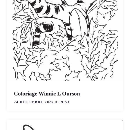
Coloriage Winnie L Ourson
24 DÉCEMBRE 2025 À 19:53