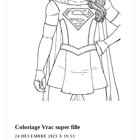
Coloriage Vrac super fille
24 DÉCEMBRE 2025 À 19:53