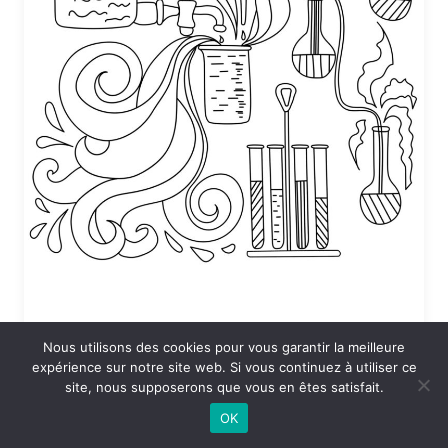
Nous utilisons des cookies pour vous garantir la meilleure
Coloriage Sciences en vrac
expérience sur notre site web. Si vous continuez à utiliser ce
site, nous supposerons que vous en êtes satisfait.
24 DÉCEMBRE 2025 À 19:53
OK