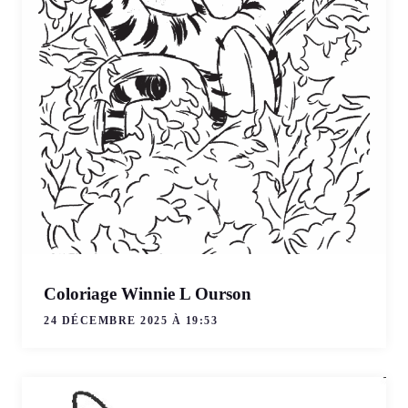
Coloriage Winnie L Ourson
24 DÉCEMBRE 2025 À 19:53