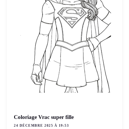
Coloriage Vrac super fille
24 DÉCEMBRE 2025 À 19:53